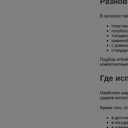
Разнов
В каталоге п
пластик
голубого
толщино
шириной
с ровны
стандар
Подбор отбой
компетентные
Где ис
Наиболее шир
ударов катало
Кроме того, о
в детск
в госуд
в комме