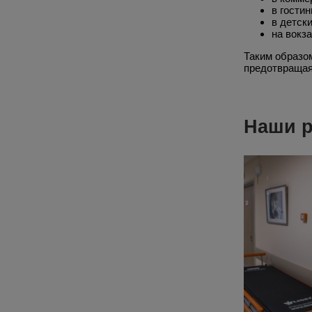
в гостин
в детск
на вокза
Таким образо
предотвращая
Наши 