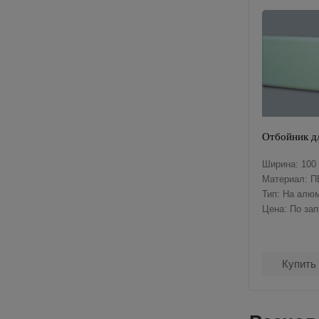
Отбойник д
Ширина: 100
Материал: П
Тип: На алю
Цена: По за
Купить