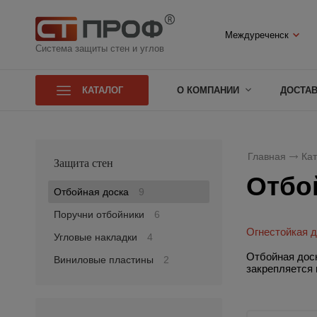
Междуреченск
Система защиты стен и углов
КАТАЛОГ
О КОМПАНИИ
ДОСТА
Главная
Кат
Защита стен
Отбо
Отбойная доска
9
Поручни отбойники
6
Огнестойкая 
Угловые накладки
4
Отбойная доск
Виниловые пластины
2
закрепляется 