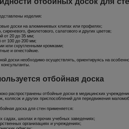
идности отбойных досок для ст
редставлены изделия:
овые доски на алюминиевых клипах или профилях;
, сиреневого, фиолетового, салатового и других цветов;
й от 20 до 35 мм;
 от 100 до 200 мм;
ми или скругленными кромками;
тные и огнестойкие.
ной доски необходимо осуществлять, ориентируясь на особенно
 консультанты.
пользуется отбойная доска
око распространены отбойные доски в медицинских учреждениях
к, колясок и других приспособлений для передвижения маломоб
тбойная доска для стен применяется:
их садах, школах и прочих учебных заведениях;
арственных организациях и учреждениях;
рческих офисах;