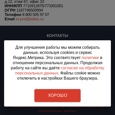
д.12, этаж 67, офис 22
ИНН/КПП
7716912875/773301001
ОГРН
1187746509994
Телефон
8 800 505 97 07
Email
st-prof@inbox.ru
КОНТАКТЫ
ООО «СТ-ПЛЮС»
Для улучшения работы мы можем собирать
ИНН/КПП 7716912875/773301001
данные, используя cookies и сервис
ОГРН 1187746509994
Яндекс.Метрика. Это соответствует
политике
в
Доставка в Междуреченск, Кемеровская область
отношении персональных данных. Продолжая
Все города доставки
работу на сайте вы даёте
согласие на обработку
персональных данных
. Файлы cookie можно
Тел.:
8 (800) 505-97-07
E-mail:
st-prof@inbox.ru
отключить в настройках Вашего браузера.
ХОРОШО
2012 - 2026 © «СТПРОФ» - Защитные отбойники для стен в
Междуреченске
Политика конфидениальности
|
Согласие на обработку
персональных данных